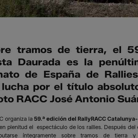
re tramos de tierra, el 5
sta Daurada es la penúlti
ato de España de Rallies
 lucha por el título absolut
iloto RACC José Antonio Suá
C organiza la
59.ª edición del RallyRACC Catalunya
en plenitud el espectáculo de los rallies. Después del 
putarse íntegramente sobre tramos de tierra 