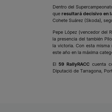
Dentro del Supercampeonato
que
resultará decisivo en l
Cohete Suárez (Skoda), segun
Pepe López (vencedor del R
la presencia del también Pi
la victoria. Con esta mism
este año en la máxima catego
El
59 RallyRACC
cuenta co
Diputació de Tarragona, Port