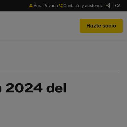
Área Privada
Contacto y asistencia
ES
CA
Hazte socio
n 2024 del