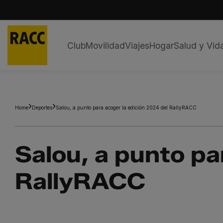
Club
Movilidad
Viajes
Hogar
Salud y Vid
Saltar
al
contenido
Home
Deportes
Salou, a punto para acoger la edición 2024 del RallyRACC
Salou, a punto pa
RallyRACC