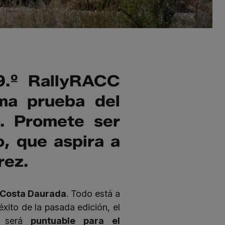
9.º RallyRACC
ma prueba del
. Promete ser
o, que aspira a
rez.
-Costa Daurada
. Todo está a
éxito de la pasada edición, el
y será
puntuable para el