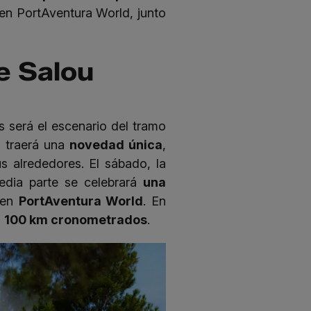
 en PortAventura World, junto
e Salou
us será el escenario del tramo
C traerá una
novedad única
,
s alrededores. El sábado, la
media parte se celebrará
una
a en
PortAventura World
. En
s
100 km cronometrados
.