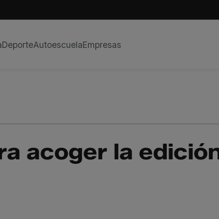
a
Deporte
Autoescuela
Empresas
ra acoger la edició