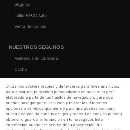
Seguros
Taller RACC Auto
Venta de coches
NUESTROS SEGUROS
Asistencia en carretera
Coche
Moto
Utilizamos cookies propias y de terceros para fines analíticos,
Viaje
para mostrarte publicidad personalizada en base a un perfil
elaborado a partir de tus hábitos de navegación, para que
Hogar
puedas navegar por el sitio web y utilizar las diferentes
opciones o servicios que tiene y para que puedas compartir
Vida
nuestro contenido con tus amigos y redes. Las cookies pueden
obtener o guardar información en tu navegador. Esta
Decesos
información puede ser acerca de tu navegación, tus