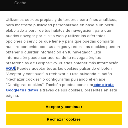
Coche
Moto
Utilizamos cookies propias y de terceros para fines analíticos,
Viaje
para mostrarte publicidad personalizada en base a un perfil
elaborado a partir de tus hábitos de navegación, para que
Hogar
puedas navegar por el sitio web y utilizar las diferentes
opciones o servicios que tiene y para que puedas compartir
Vida
nuestro contenido con tus amigos y redes. Las cookies pueden
obtener o guardar información en tu navegador. Esta
Decesos
información puede ser acerca de tu navegación, tus
preferencias o tu dispositivo. Puedes obtener más información
Dental
AQUÍ
. Puedes aceptar todas las cookies pulsando el botón
“Aceptar y continuar” o rechazar su uso pulsando el botón
Deportivo
“Rechazar cookies” o configurarlas pulsando el enlace
“Configurar cookies”. También puedes consultar
cómo trata
Esquí
Google tus datos
a través de sus cookies, presentes en esta
página.
Aceptar y continuar
©2026 RACC Mobility Club |
Condiciones de uso y
Rechazar cookies
Política de privacidad
|
Accesibilidad
|
Política de