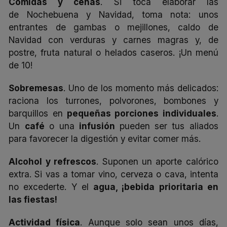
Comidas y cenas
. Si toca elaborar las
de Nochebuena y Navidad, toma nota: unos
entrantes de gambas o mejillones, caldo de
Navidad con verduras y carnes magras y, de
postre, fruta natural o helados caseros. ¡Un menú
de 10!
Sobremesas
. Uno de los momento más delicados:
raciona los turrones, polvorones, bombones y
barquillos en
pequeñas porciones individuales
.
Un
café
o una
infusión
pueden ser tus aliados
para favorecer la digestión y evitar comer más.
Alcohol y refrescos
. Suponen un aporte calórico
extra. Si vas a tomar vino, cerveza o cava, intenta
no excederte. Y el
agua, ¡bebida prioritaria en
las fiestas!
Actividad física
. Aunque solo sean unos días,