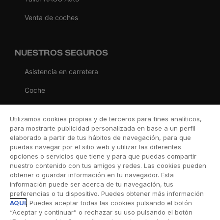
Venta de coches
NUESTROS SEGUROS
Asistencia en carretera
Coche
Moto
Utilizamos cookies propias y de terceros para fines analíticos,
Viaje
para mostrarte publicidad personalizada en base a un perfil
elaborado a partir de tus hábitos de navegación, para que
Hogar
puedas navegar por el sitio web y utilizar las diferentes
opciones o servicios que tiene y para que puedas compartir
Vida
nuestro contenido con tus amigos y redes. Las cookies pueden
obtener o guardar información en tu navegador. Esta
Decesos
información puede ser acerca de tu navegación, tus
preferencias o tu dispositivo. Puedes obtener más información
Dental
AQUÍ
. Puedes aceptar todas las cookies pulsando el botón
“Aceptar y continuar” o rechazar su uso pulsando el botón