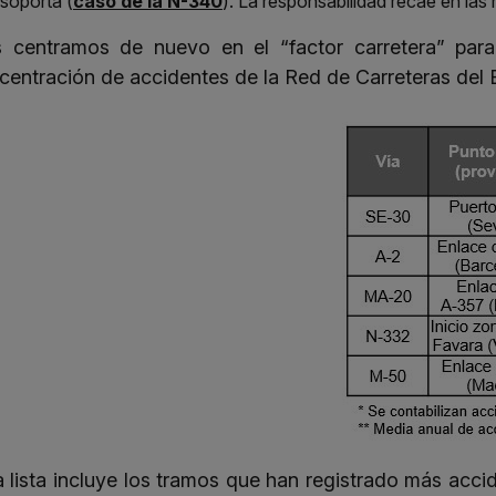
soporta (
caso de la N-340
). La responsabilidad recae en las 
 centramos de nuevo en el “factor carretera” para
centración de accidentes de la Red de Carreteras del 
a lista incluye los tramos que han registrado más acci