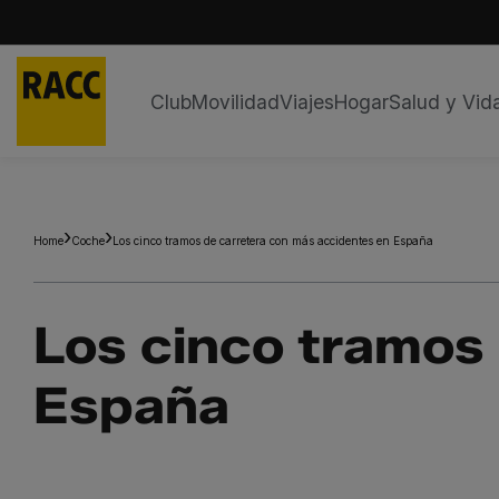
Club
Movilidad
Viajes
Hogar
Salud y Vid
Saltar
al
contenido
Home
Coche
Los cinco tramos de carretera con más accidentes en España
Los cinco tramos
España