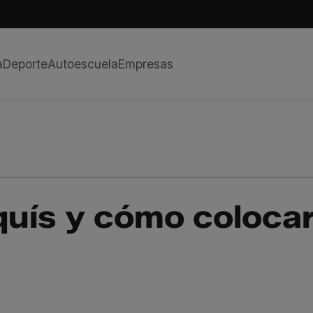
a
Deporte
Autoescuela
Empresas
quís y cómo colocar