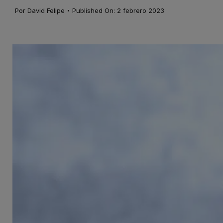
·
Por
David Felipe
Published On: 2 febrero 2023