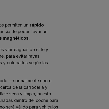
os permiten un
rápido
lencia de poder llevar un
os magnéticos.
os vierteaguas de este y
e, para evitar rayas
s y colocarlos según las
mitada —normalmente uno o
erca de la carrocería y
icie seca y limpia, puesto
chadas dentro del coche para
no será válido para vehículos