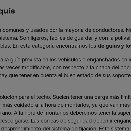
quís
s comunes y usados por la mayoría de conductores. N
istema. Son ligeros, fáciles de guardar y con la poliva
blas. En esta categoría encontramos los
de guías y l
 la guía prevista en los vehículos o enganchados en l
has veces modificable, con respecto a la chapa del coch
ay que tener en cuenta el buen estado de sus soporte
solución para el techo. Suelen tener una carga más li
 más cuidado a la hora de montarlos, ya que van más c
raño. A la hora de montarlos deberemos tener la superf
descolgarse. Las correas de seguridad deben ir engan
 desprendimiento del sistema de fijación. Este sistema 