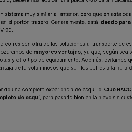
ículo, deberemos equipar una placa V-20 para indicarlo
un sistema muy similar al anterior, pero que en esta o
en el portón trasero. Generalmente, está
ideado para
 V-20.
 o cofres son otra de las soluciones al transporte de e
o gozaremos de
mayores ventajas
, ya que, según sea 
otas y otro tipo de equipamiento. Además, evitamos qu
entaja de lo voluminosos que son los cofres a la hora
ar de una completa experiencia de esquí, el
Club RACC
pleto de esquí
, para pasarlo bien en la nieve sin sust