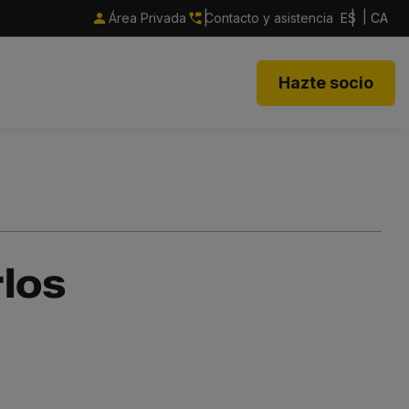
Área Privada
Contacto y asistencia
ES
CA
Hazte socio
los