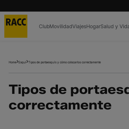
Club
Movilidad
Viajes
Hogar
Salud y Vid
Saltar
al
contenido
Home
Esquí
Tipos de portaesquís y cómo colocarlos correctamente
Tipos de portaes
correctamente