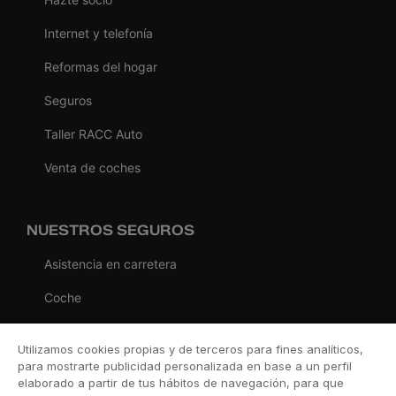
Internet y telefonía
Reformas del hogar
Seguros
Taller RACC Auto
Venta de coches
NUESTROS SEGUROS
Asistencia en carretera
Coche
Moto
Utilizamos cookies propias y de terceros para fines analíticos,
Viaje
para mostrarte publicidad personalizada en base a un perfil
elaborado a partir de tus hábitos de navegación, para que